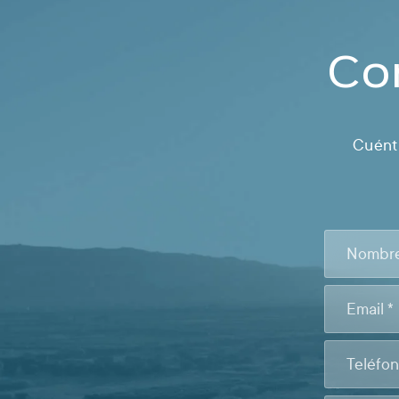
Co
Cuénta
CONTACTO
FOOTER