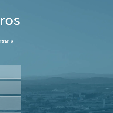
ros
trar la