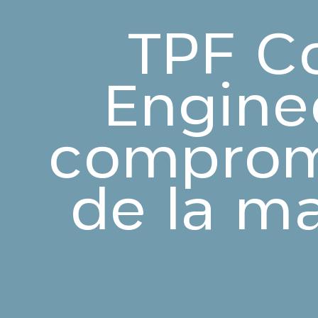
TPF Co
Engine
compromi
de la m