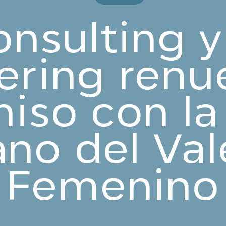
nsulting 
ering renu
so con la
ano del Val
Femenino