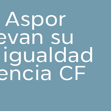
y Aspor
evan su
 igualdad
encia CF