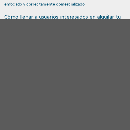
enfocado y correctamente comercializado.
Cómo llegar a usuarios interesados en alquilar tu
nave industrial
La forma más directa de llegar a empresas realmente
interesadas en alquilar tu nave industrial es apoyarte en
asesoramiento especializado.
Una consultora enfocada en naves industriales y logísticas
puede ayudarte a dirigir la oferta al público adecuado, gracias a
su conocimiento del mercado, a su experiencia operativa y a
una base de datos actualizada de demandantes cualificados.
Además, muchas empresas que buscan este tipo de inmuebles
inician su búsqueda a través de consultoras especializadas, por
lo que incorporar tu activo a una cartera bien posicionada
puede aumentar notablemente su visibilidad ante el perfil
correcto.