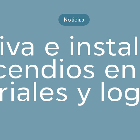
Noticias
va e insta
cendios en
riales y log