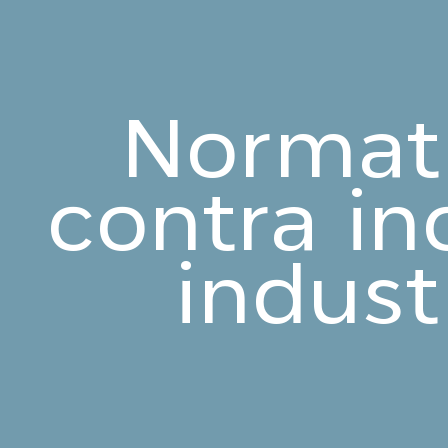
Normati
contra in
indust