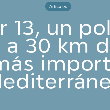
Artículos
r 13, un po
l a 30 km 
más import
editerrán