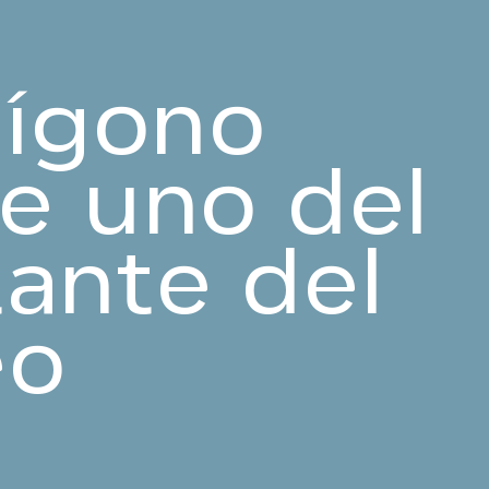
lígono
de uno del
ante del
eo