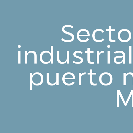
Secto
industria
puerto 
M