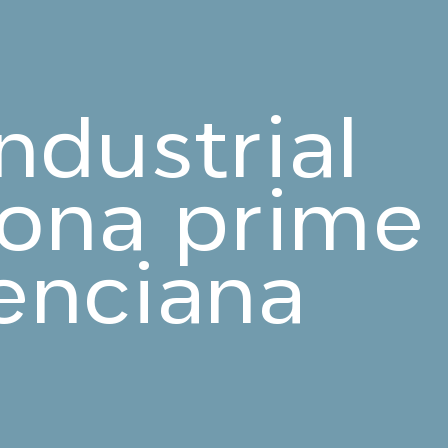
industrial
zona prime
lenciana