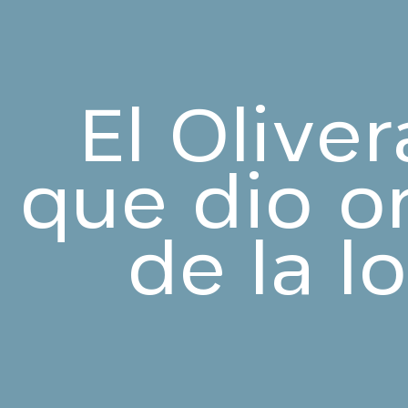
El Oliver
que dio o
de la l