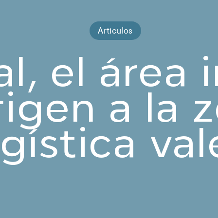
Artículos
al, el área 
rigen a la 
ogística va