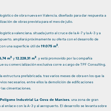
ogístico de obra nueva en Valencia, diseñado para dar respuesta a
ización de obras prevista para el mes de julio.
ogística valenciana, situada junto al cruce de la A-7 y la A-3 y a
opuerto, ampliará próximamente su oferta con el desarrollo de
2
 con una superficie útil de
19.075 m
.
2
2
6,74 m
y
12.228,31 m
, y está promovido por la compañía
que su comercialización exclusiva corre a cargo de TPF Consulting.
estructura prefabricada, tras varios meses de obra en los que la
vios necesarios, entre ellos la demolición de edificaciones
y las cimentaciones.
l
Polígono Industrial La Cova de Manises
, una zona de gran
 al enlace con la A-3 y al aeropuerto. El desarrollo se levanta sobre