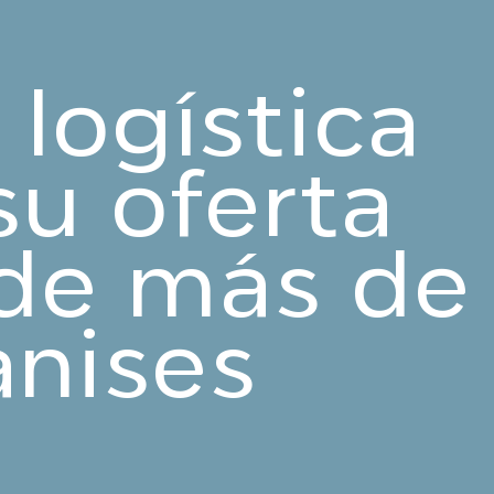
 logística
su oferta
 de más de
anises