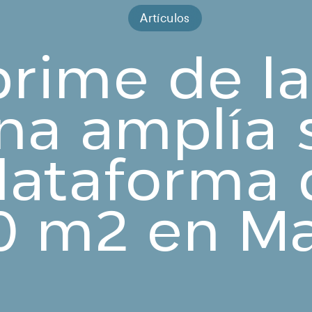
Artículos
rime de la
na amplía 
lataforma
0 m2 en M