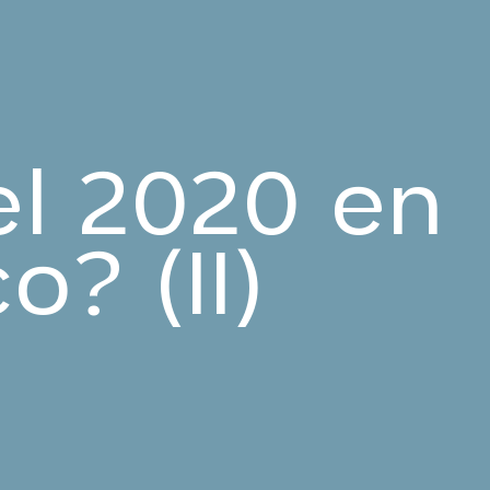
el 2020 en
o? (II)