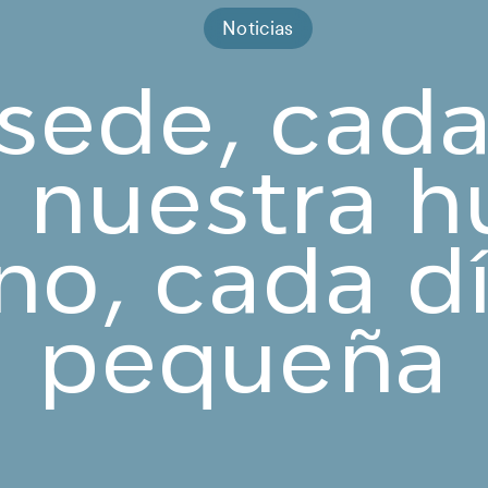
Noticias
sede, cad
 nuestra h
no, cada d
pequeña