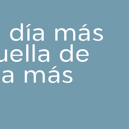
a día más
uella de
ía más